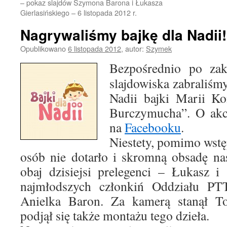
– pokaz slajdów Szymona Barona i Łukasza
Gierlasińskiego – 6 listopada 2012 r.
Nagrywaliśmy bajkę dla Nadii!
Opublikowano
6 listopada 2012
,
autor:
Szymek
Bezpośrednio po zako
slajdowiska zabraliśmy
Nadii bajki Marii Kon
Burczymucha”. O akcj
na
Facebooku
.
Niestety, pomimo wstęp
osób nie dotarło i skromną obsadę na
obaj dzisiejsi prelegenci – Łukasz 
najmłodszych członkiń Oddziału PT
Anielka Baron. Za kamerą stanął T
podjął się także montażu tego dzieła.