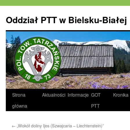
Oddział PTT w Bielsku-Białej
Strona
Aktualności
Informacje
GOT
Kronika
główna
PTT
←
„Wokół doliny Ijes (Szwajcaria – Liechtenstein)”