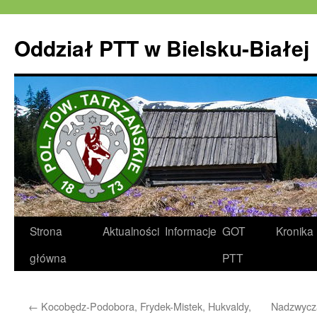
Oddział PTT w Bielsku-Białej
Strona
Aktualności
Informacje
GOT
Kronika
główna
PTT
←
Kocobędz-Podobora, Frydek-Mistek, Hukvaldy,
Nadzwycz