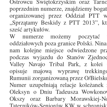
Ostrowcu Świętokrzyskim oraz Tarn
poprzednim numerze, znajdziemy bogat
organizowanej przez Oddział PTT w 
„Sprzątamy Beskidy z PTT 2013”, k
sześć artykułów.
W numerze możemy poczytać t
oddziałowych poza granice Polski. Nina
nam kolejne miejsce odwiedzone pr
podczas wyjazdu do Stanów Zjedn
Valley Navajo Tribal Park, z kolei 
opisuje majową wyprawę trekking
Rumunii zorganizowaną przez O/Bielsko
Numer uzupełniają relacje koleżanek
Oleksyn o Dniu Tadeusza Wowkonow
Okszy oraz Barbary Morawskiej-
Taterników-Seniorów KW w schronis