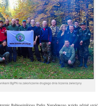
wnikami BgPN na zakończenie drugiego dnia liczenia zwierzyny
terenie Babiogórskiego Parku Narodowego wzięło udział sześć