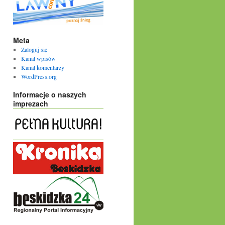
Meta
Zaloguj się
Kanał wpisów
Kanał komentarzy
WordPress.org
Informacje o naszych
imprezach