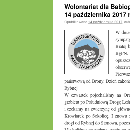
Wolontariat dla Babio
14 października 2017 r
Opublikowano
14 października 2017
,
aut
W dniac
sympaty
Białej 
BgPN. 
opuszcz
obserwat
Pierwsz
państwową od Brony. Dzień zakońc
Rybnej.
W czwartek pojechaliśmy na Or
grzbietu po Południową Drogę Leśn
i czekamy na zwierzynę od główne
Krowiarek po Sokolicę. I znowu s
drogi od Rybnej do Stonowa, pozost
My byliśmy na zmianę, zarówno o