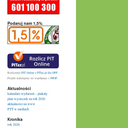
Podaruj nam 1,5%
Rozliczenie
PIT Online z PITax.pl dla OPP
.
.
Projekt realizujemy we współpracy z
IWOP
Aktualności
kalendarz wydarzeń – plakaty
plan wycieczek na rok 2026
aktualności na www
PTT w mediach
Kronika
rok 2026