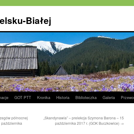
elsku-Białej
macje
GOT PTT
Kronika
Historia
Biblioteczka
Galeria
Przewo
rzegów północnej
„Skandynawia” – prelekcja Szymona Barona – 15
0 października
października 2017 r. (GOK Buczkowice)
→