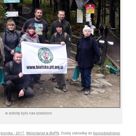
w sobotę było nas sześcioro
i
kronika - 2017
,
Wolontariat w BgPN
. Dodaj zakładkę do
bezpośredniego