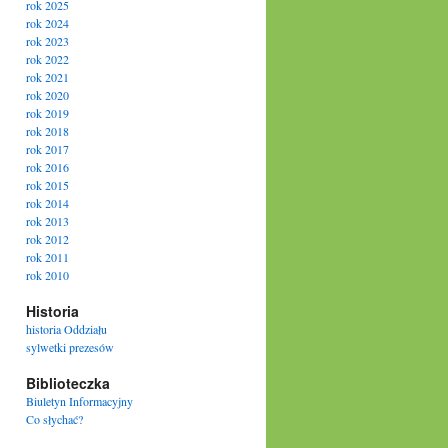
rok 2025
rok 2024
rok 2023
rok 2022
rok 2021
rok 2020
rok 2019
rok 2018
rok 2017
rok 2016
rok 2015
rok 2014
rok 2013
rok 2012
rok 2011
rok 2010
Historia
historia Oddziału
sylwetki prezesów
Biblioteczka
Biuletyn Informacyjny
Co słychać?