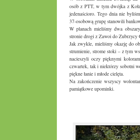
osób z PTT, w tym dwójka z Koła
jedenaścioro. Tego dnia nie byliś
37-osobową grupę stanowili bank
W planach mieliśmy dwa obszary. 
stronie drogi z Zawoi do Zubrzycy 
Jak zwykle, mieliśmy okazję do ob
strumienie, strome stoki – z tym w
nacieszyli oczy pięknymi kolorami
czwartek, tak i niektórzy sobotni 
piękne łanie i młode cielęta.
Na zakończenie wszyscy wolontar
pamiątkowe upominki.