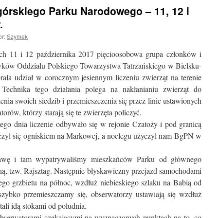
górskiego Parku Narodowego – 11, 12 i
.
or:
Szymek
h 11 i 12 października 2017 pięcioosobowa grupa członków i
ków Oddziału Polskiego Towarzystwa Tatrzańskiego w Bielsku-
brała udział w corocznym jesiennym liczeniu zwierząt na terenie
Technika tego działania polega na nakłanianiu zwierząt do
enia swoich siedzib i przemieszczenia się przez linie ustawionych
orów, którzy starają się te zwierzęta policzyć.
ego dnia liczenie odbywało się w rejonie Czatoży i pod granicą
zył się ogniskiem na Markowej, a noclegu użyczył nam BgPN w
awę i tam wypatrywaliśmy mieszkańców Parku od głównego
ą, tzw. Rajsztag. Następnie błyskawiczny przejazd samochodami
go grzbietu na północ, wzdłuż niebieskiego szlaku na Babią od
zybko przemieszczamy się, obserwatorzy ustawiają się wzdłuż
ali idą stokami od południa.
bserwatorami czekającymi na wyznaczonych punktach na to, co