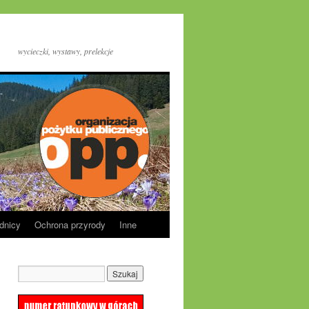
wycieczki, wystawy, prelekcje
dnicy
Ochrona przyrody
Inne