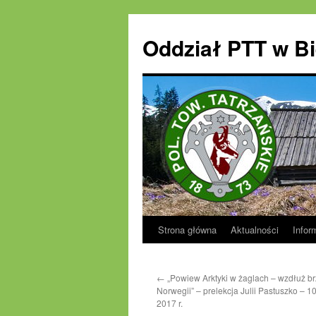
Oddział PTT w Bi
Strona główna
Aktualności
Infor
←
„Powiew Arktyki w żaglach – wzdłuż b
Norwegii” – prelekcja Julii Pastuszko – 1
2017 r.